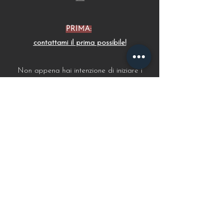
PRIMA:
contattami il prima possibile!
Non appena hai intenzione di iniziare i
lavori:
solo così posso garantirti un
progetto studiato al minimo dettaglio
senza tralasciare la possibilità un domani
di dire "se solo avessi fatto in un altro
modo".
Non riesco ad accettare più di UN PROGETTO
AL MESE per garantire la qualità che desidero.
Se ho già troppi incarichi potrei a malincuore
spostarti al mese successivo oppure consigliarti
colleghi altamente qualificati.