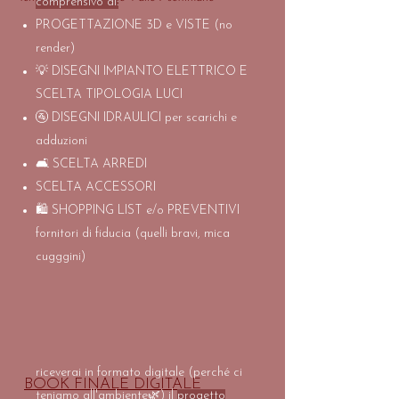
comprensivo di:
PROGETTAZIONE 3D e VISTE (no
render)
💡 DISEGNI IMPIANTO ELETTRICO E
SCELTA TIPOLOGIA LUCI
🚰
DISEGNI IDRAULICI
per scarichi e
adduzioni
🛋 SCELTA ARREDI
SCELTA ACCESSORI
🛍 SHOPPING LIST e/o PREVENTIVI
fornitori di fiducia (quelli bravi, mica
cugggini)
riceverai in formato digitale (
perché
ci
BOOK FINALE DIGITALE
teniamo all'ambiente🌿) il
progetto