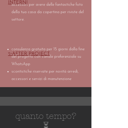
INTERNI
accessori per avere delle fantastiche foto
della tua casa da copertina per riviste del
settore.
consulenza gratuita per 15 giorni dalla fine
✨AFTER PROJECT
del progetto con canale preferenziale su
WhatsApp
scontistiche riservate per novità arredi,
accessori e servizi di manutenzione
quanto tempo?
⏳