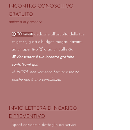
​INCONTRO CONOSCITIVO
GRATUITO
online o in presenza
🕕 30 minuti
dedicate all’ascolto delle tue
esigenze, gusti e budget, magari davanti
ad un aperitivo 🍸 o ad un caffè ☕️.
📆 Per fissare il tuo incontro gratuito
contattami qui
.
⚠️ NOTA: non verranno fornite risposte
poiché non è una consulenza.
INVIO LETTERA D'INCARICO
E PREVENTIVO
Specificazione in dettaglio dei servizi.