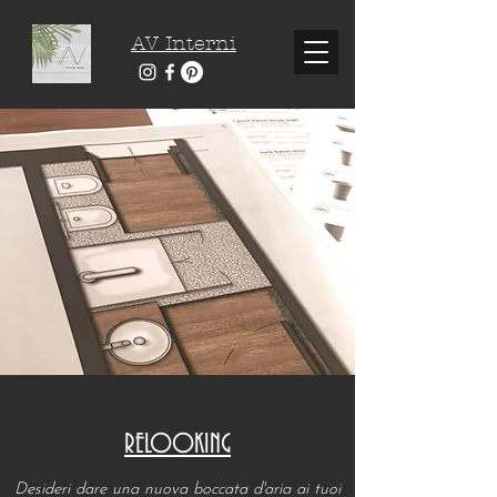
AV Interni
RELOOKING
Desideri dare una nuova boccata d'aria ai tuoi