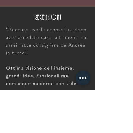
RECENSIONI
“P
eccato averla conosciuta dopo
aver arredato casa, altrimenti mi
sarei fatta consigliare da Andrea
in tutto!!
Ottima visione dell'insieme,
grandi idee, funzionali ma
comunque moderne con stile.
Ci ha seguito per il progetto del
terrazzone e ha compreso subito
le nostre idee, grande
professionalità"
LAURA / RELOOKING OUTDOOR