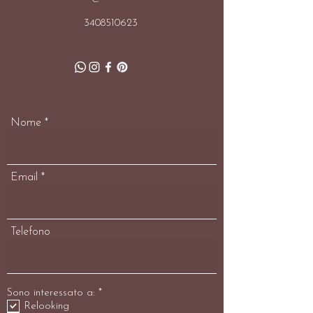
3408510623
Nome
Email
Telefono
O
Sono interessato a:
*
b
Relooking