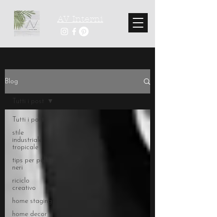
AV Interni
Blog
Tutti i post
Tutti i post
stile
industriale
tropicale
tips per pollici
neri
riciclo
creativo
home staging
home decor