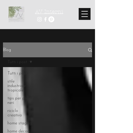
AV Interni
Blog
Tutti i post
Tutti i post
stile
industriale
tropicale
tips per pollici
neri
riciclo
creativo
home staging
home decor