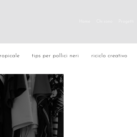
Home
Chi sono
Progetti
tropicale
tips per pollici neri
riciclo creativo