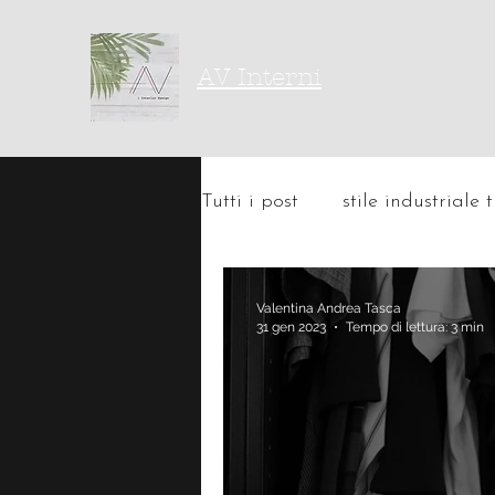
AV Interni
Tutti i post
stile industriale 
home decor tips
Valentina Andrea Tasca
31 gen 2023
Tempo di lettura: 3 min